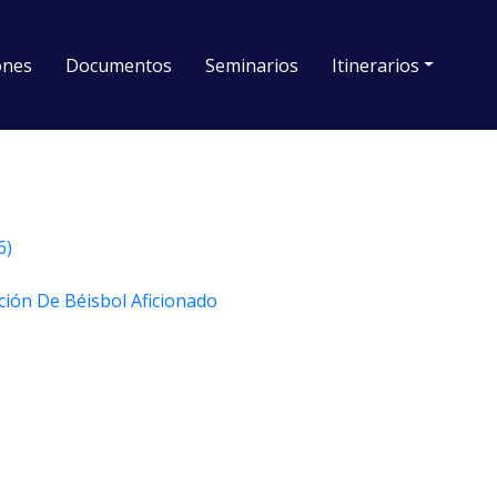
iones
Documentos
Seminarios
Itinerarios
6)
ción De Béisbol Aficionado