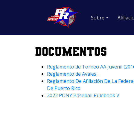
Sobre
Afiliac
Documentos
Reglamento de Torneo AA Juvenil (201
Reglamento de Avales
Reglamento De Afiliación De La Federa
De Puerto Rico
2022 PONY Baseball Rulebook V