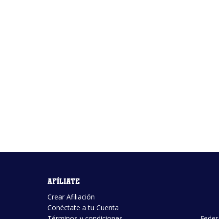
Afíliate
Crear Afiliación
Conéctate a tu Cuenta
Términos y condiciones
Feder