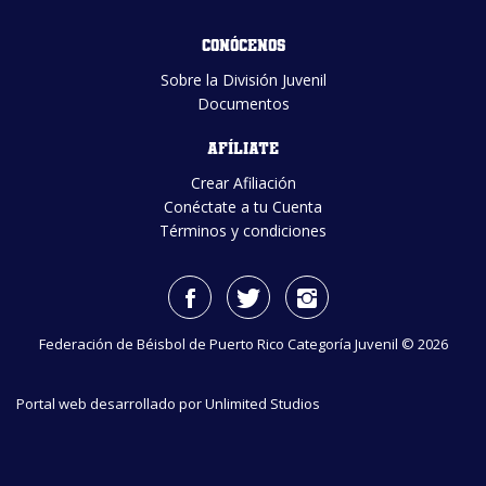
Conócenos
Sobre la División Juvenil
Documentos
Afíliate
Crear Afiliación
Conéctate a tu Cuenta
Términos y condiciones
Federación de Béisbol de Puerto Rico Categoría Juvenil ©
2026
Portal web desarrollado por
Unlimited Studios